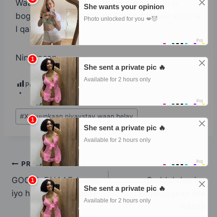
Waayo asagii ayaa ka helay dilkayga oo u
bogay, ilaa maantana sidii ayuu ii garaa anoo la
I qabo.
Nin wacan
Post Views:
629
Post
#
Xanuunkaan niyaystay waan helay
Tags:
Post
PREVIOUS
NEXT
GOGOL DHAAF-hooyo
Soddohday iyo
navigation
iyo habo wada wasaa
xaaskaygaan isla
wasaa