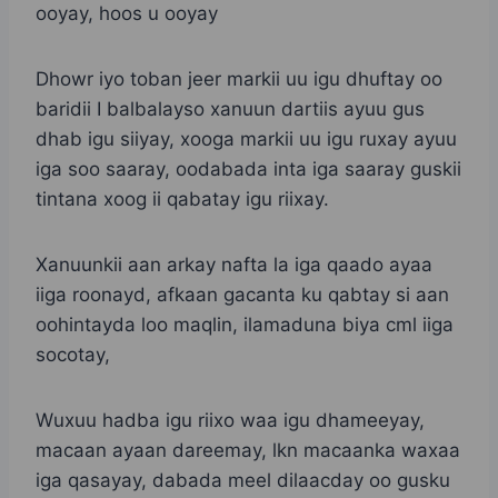
ooyay, hoos u ooyay
Dhowr iyo toban jeer markii uu igu dhuftay oo
baridii I balbalayso xanuun dartiis ayuu gus
dhab igu siiyay, xooga markii uu igu ruxay ayuu
iga soo saaray, oodabada inta iga saaray guskii
tintana xoog ii qabatay igu riixay.
Xanuunkii aan arkay nafta la iga qaado ayaa
iiga roonayd, afkaan gacanta ku qabtay si aan
oohintayda loo maqlin, ilamaduna biya cml iiga
socotay,
Wuxuu hadba igu riixo waa igu dhameeyay,
macaan ayaan dareemay, lkn macaanka waxaa
iga qasayay, dabada meel dilaacday oo gusku