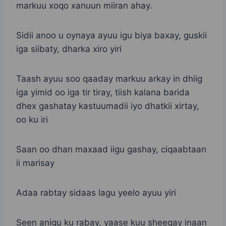
markuu xoqo xanuun miiran ahay.
Sidii anoo u oynaya ayuu igu biya baxay, guskii
iga siibaty, dharka xiro yiri
Taash ayuu soo qaaday markuu arkay in dhiig
iga yimid oo iga tir tiray, tiish kalana barida
dhex gashatay kastuumadii iyo dhatkii xirtay,
oo ku iri
Saan oo dhan maxaad iigu gashay, ciqaabtaan
ii marisay
Adaa rabtay sidaas lagu yeelo ayuu yiri
Seen anigu ku rabay, yaase kuu sheegay inaan