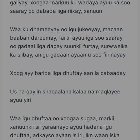
galiyay, xoogaa markuu ku wadaya ayuu ka soo
saaray oo dabada iiga riixay, xanuun
Waa ku dhameeyay oo igu jukeeyay, macaan
baaban dareemay, fartii ayuu iga soo saaray
oo gadaal iiga dagay suunkii furtay, surwwelka
ka siibay, anigu gadaan ayaan u soo fiirinayay
Xoog ayy barida iiga dhuftay aan la cabaaday
Us ha qaylin shaqaalaha kalaa na maqlayee
ayuu yiri
Waa igu dhuftaa oo xoogaa sugaa, markii
xanuunkii sii yaraanayo ayuu hadana igu
dhuftaa, adkayso ayaan is iri, lkn waan iska