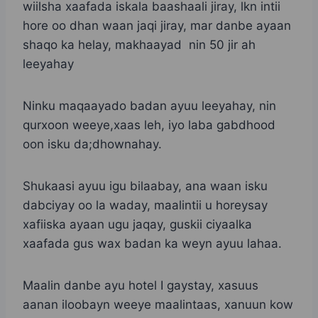
wiilsha xaafada iskala baashaali jiray, lkn intii
hore oo dhan waan jaqi jiray, mar danbe ayaan
shaqo ka helay, makhaayad nin 50 jir ah
leeyahay
Ninku maqaayado badan ayuu leeyahay, nin
qurxoon weeye,xaas leh, iyo laba gabdhood
oon isku da;dhownahay.
Shukaasi ayuu igu bilaabay, ana waan isku
dabciyay oo la waday, maalintii u horeysay
xafiiska ayaan ugu jaqay, guskii ciyaalka
xaafada gus wax badan ka weyn ayuu lahaa.
Maalin danbe ayu hotel I gaystay, xasuus
aanan iloobayn weeye maalintaas, xanuun kow