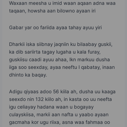
Waxaan meesha u imid waan aqaan adna waa
taqaan, howsha aan bilowno ayaan iri
Gabar yar oo fariida ayaa tahay ayuu yiri
Dharkii iska siibnay jaqniin ku bilaabay guskii,
ka dib sariirta tagay lugaha u kala furay,
guskiisu caadi ayuu ahaa, lkn markuu dusha
iiga soo seexday, ayaa neeftu I qabatay, inaan
dhinto ka baqay.
Adigu qiyaas adoo 56 kiila ah, dusha uu kaaga
seexdo nin 132 kiilo ah, in kasta oo uu neefta
igu celiayay hadana waan u bogayay
culayskiisa, markii aan nafta u yaabo ayaan
gacmaha kor ugu riixa, asna waa fahmaa oo