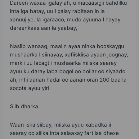
Dareen waxaa igalay ah, u macaasigii bahdilku
inta iga batay, uu I galay rabitaan in la I
xanuujiyo, la igaraaco, mudo ayuuna I hayay
dareenkaas aan la yaabay,
Nasiib wanaag, maalin ayaa ninka booskaygu
mushaarka I siinayay, xafiiskiisa ayaan joognay,
markii uu lacagtii mushaarka miiska saaray
ayuu ku daray laba boqol oo dollar oo siyaado
ah, intii aanan hadal oo aanan oran 200 baa la
socota ayuu yiri
Siib dharka
Waan iska siibay, miiska ayuu xabadka ii
saaray oo siilka inta salaaxay fartiisa dhexe