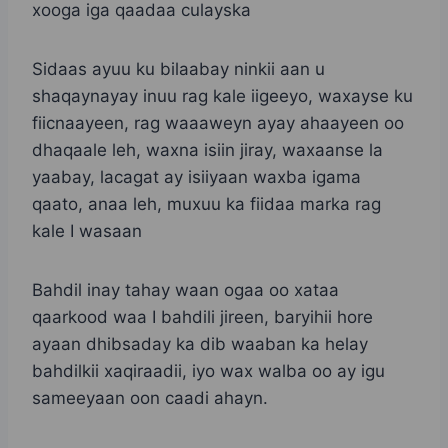
xooga iga qaadaa culayska
Sidaas ayuu ku bilaabay ninkii aan u
shaqaynayay inuu rag kale iigeeyo, waxayse ku
fiicnaayeen, rag waaaweyn ayay ahaayeen oo
dhaqaale leh, waxna isiin jiray, waxaanse la
yaabay, lacagat ay isiiyaan waxba igama
qaato, anaa leh, muxuu ka fiidaa marka rag
kale I wasaan
Bahdil inay tahay waan ogaa oo xataa
qaarkood waa I bahdili jireen, baryihii hore
ayaan dhibsaday ka dib waaban ka helay
bahdilkii xaqiraadii, iyo wax walba oo ay igu
sameeyaan oon caadi ahayn.