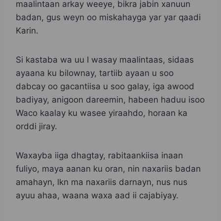
maalintaan arkay weeye, bikra jabin xanuun
badan, gus weyn oo miskahayga yar yar qaadi
Karin.
Si kastaba wa uu I wasay maalintaas, sidaas
ayaana ku bilownay, tartiib ayaan u soo
dabcay oo gacantiisa u soo galay, iga awood
badiyay, anigoon dareemin, habeen haduu isoo
Waco kaalay ku wasee yiraahdo, horaan ka
orddi jiray.
Waxayba iiga dhagtay, rabitaankiisa inaan
fuliyo, maya aanan ku oran, nin naxariis badan
amahayn, lkn ma naxariis darnayn, nus nus
ayuu ahaa, waana waxa aad ii cajabiyay.