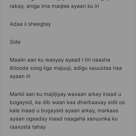
rabay, aniga ima maqlae ayaan ku iri
Adaa ii sheegtay
Side
Maalin aan ku wasyay ayaad I tiri naasha
ibtooda xoog iiga majuuji, adigu xauustaa haa
ayaan iri
Markii aan ku majiijiyay waxaan arkay inaad u
bogaysid, ka dib waan kaa dharbaaxay sidii oo
kale inaad u bogaysid ayaan arkay, markaas
ayaan ogaaday inaad naagaha xanuunka ku
raaxysta tahay