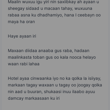
Maalin wuxuu igu yiri nin saxiibkay ah ayaan u
sheegay sidaad u macaan tahay, wuxuuna
rabaa asna ku dhadhamiyo, hana I ceebayn oo
maya ha oran
Haye ayaan iri
Maxaan diidaa anaaba gus raba, hadaan
maalinkasta toban gus oo kala nooca helayo
waan rabi lahaa
Hotel ayaa cinwaanka iyo no ka qolka la isiiyay,
markaan tagay waxaan u tagay oo joogay qolka
nin aad u buuran, shukaasi inuu ilaabo ayuu
damcay markaasaan ku iri