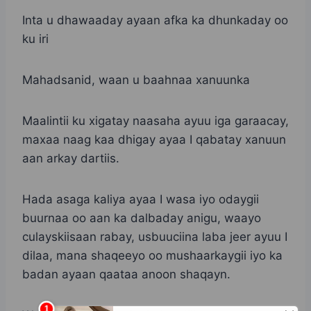
Inta u dhawaaday ayaan afka ka dhunkaday oo
ku iri
Mahadsanid, waan u baahnaa xanuunka
Maalintii ku xigatay naasaha ayuu iga garaacay,
maxaa naag kaa dhigay ayaa I qabatay xanuun
aan arkay dartiis.
Hada asaga kaliya ayaa I wasa iyo odaygii
buurnaa oo aan ka dalbaday anigu, waayo
culayskiisaan rabay, usbuuciina laba jeer ayuu I
dilaa, mana shaqeeyo oo mushaarkaygii iyo ka
badan ayaan qaataa anoon shaqayn.