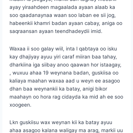
ayay yiraahdeen magaalada ayaan alaab ka
soo qaadanaynaa waan soo laban ee sii jog,
habeenkii khamri badan ayaan cabay, aniga oo
saqraansan ayaan teendhadeydii imid.
Waxaa ii soo galay wiil, inta I qabtaya oo isku
kay dhajiyay ayuu yiri caraf miiran baa tahay,
dharkiina iga siibay anoo qaawan hor istaagay,
, wuxuu ahaa 19 weynana badan, guskiisa oo
kaliaya maahan waxaa aad u weyn ee asagoo
dhan baa weynankii ka batay, anigi bikor
maahayn oo hora rag cidayda ka mid ah ee soo
xoogeen.
Lkn guskiisu wax weynan kii ka batay ayuu
ahaa asagoo kalana waligay ma arag, markii uu