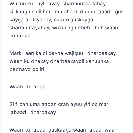
Wuxuu ku qaylinayay, sharmuutaa tahay,
sillkaagu sidii hore ma ahaan doono, qaado gus
kayga dhilayahay, qaado guskayga
sharmuutayahay, wuxuu igu dheh dheh waan
ku rabaa
Markii aan ka diidayna wajiguu I dharbaaxay,
waan ku dhaxay dharbaaxaydii xanuunka
badnayd oo iri
Waan ku rabaa
Si fiican uma aadan oran ayuu yiri oo mar
labaad I dharbaxay
Waan ku rabaa, guskaaga waan rabaa, waan