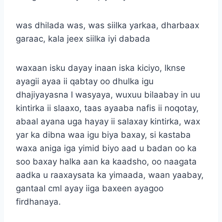
was dhilada was, was siilka yarkaa, dharbaax
garaac, kala jeex siilka iyi dabada
waxaan isku dayay inaan iska kiciyo, lknse
ayagii ayaa ii qabtay oo dhulka igu
dhajiyayasna I wasyaya, wuxuu bilaabay in uu
kintirka ii slaaxo, taas ayaaba nafis ii noqotay,
abaal ayana uga hayay ii salaxay kintirka, wax
yar ka dibna waa igu biya baxay, si kastaba
waxa aniga iga yimid biyo aad u badan oo ka
soo baxay halka aan ka kaadsho, oo naagata
aadka u raaxaysata ka yimaada, waan yaabay,
gantaal cml ayay iiga baxeen ayagoo
firdhanaya.