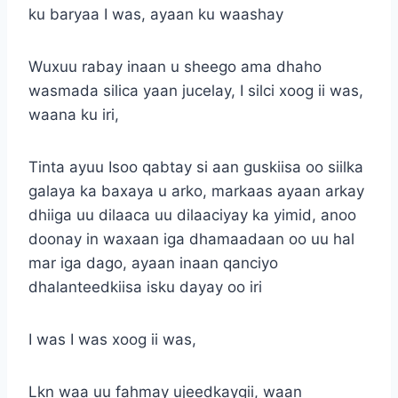
ku baryaa I was, ayaan ku waashay
Wuxuu rabay inaan u sheego ama dhaho
wasmada silica yaan jucelay, I silci xoog ii was,
waana ku iri,
Tinta ayuu Isoo qabtay si aan guskiisa oo siilka
galaya ka baxaya u arko, markaas ayaan arkay
dhiiga uu dilaaca uu dilaaciyay ka yimid, anoo
doonay in waxaan iga dhamaadaan oo uu hal
mar iga dago, ayaan inaan qanciyo
dhalanteedkiisa isku dayay oo iri
I was I was xoog ii was,
Lkn waa uu fahmay ujeedkaygii, waan