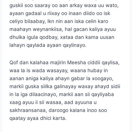
guskii soo saaray oo aan arkay waxa uu wato,
ayaan gadaal u riixay oo inaan diido oo isk
celiyo bilaabay, lkn nin aan iska celin karo
maahayn weynankiisa, hal gacan kaliya ayuu
dhulka igula qodbay, xataa dan kama uusan
lahayn qaylada ayaan qaylinayo.
Qof dan kalahaa majirin Meesha ciddii qaylisa,
waa la is wada wasayay, waana hubay in
aanan aniga kaliya ahayn gabar la xoogayo,
markii guska siilka galinayay waxay ahayd sidii
in la iga dilaacinayo, markii aan sii qayliyaba
xaag ayuu ii sii wasaa, aad ayuuna u
sakhraansanaa, daroogo kalana inoo soo
qaatay ayaa dhici karta.