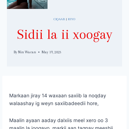
CIQAAB
|
RIYO
Sidii la ii xoogay
By
Nin Wacan
May 19, 2023
Markaan jiray 14 waxaan saxiib la noqday
walaashay ig weyn saxiibadeedii hore,
Maalin ayaan aaday dalxiis meel xero oo 3
maalin la joogayo, markii aan tagnay meeshii