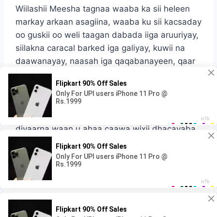
Wiilashii Meesha tagnaa waaba ka sii heleen
markay arkaan asagiina, waaba ku sii kacsaday
oo guskii oo weli taagan dabada iiga aruuriyay,
siilakna caracal barked iga galiyay, kuwii na
daawanayay, naasah iga qaqabanayeen, qaar
qaniinayeen, aniga dhan hadba meel iga
riixayeen, saacado ayay saan u socotay,
Maalintii ku xigtay xasiibaday sooma laaban,
diyaarna waan u ahaa caawa wixii dhacayaba,
waana la qabsan doonaa.
ninwacan
Post Views:
622