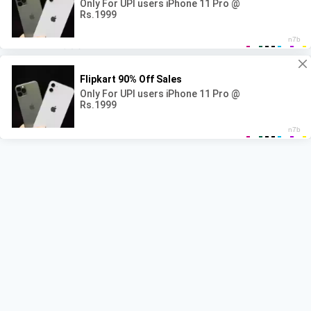
Post
PREVIOUS
NEXT
Jacaylkaygi,
Jacaylkaygi,
navigation
xaaskaygii,
xaaskaygii,
hantidaydii, part20
hantidaydii, part21