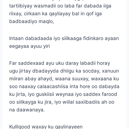
tartiibiyay wasmadii oo laba far dabada iiga
riixay, cirkaan ka qayliayay bal in qof iga
badbaadiyo maqlo,
Intaan dabadaada iyo siilkaaga fidinkaro ayaan
eegayaa ayuu yiri
Far saddexaad ayu uku daray labadii horay
ugu jirtay dbadayyda dhiigu ka socday, xanuun
miiran abay ahayd, waana suuxay, waxaana ku
soo naaxay calaacashiisa inta hore oo dabayda
ku jirta, iyo guskiisii weynaa iyo saddex farood
oo siilkayga ku jira, iyo wiilal saxiibadiis ah oo
na daawanaya.
Kulligood waxay ku qaylinayeen