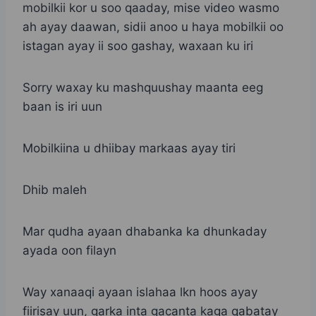
mobilkii kor u soo qaaday, mise video wasmo
ah ayay daawan, sidii anoo u haya mobilkii oo
istagan ayay ii soo gashay, waxaan ku iri
Sorry waxay ku mashquushay maanta eeg
baan is iri uun
Mobilkiina u dhiibay markaas ayay tiri
Dhib maleh
Mar qudha ayaan dhabanka ka dhunkaday
ayada oon filayn
Way xanaaqi ayaan islahaa lkn hoos ayay
fiirisay uun, garka inta gacanta kaga qabatay