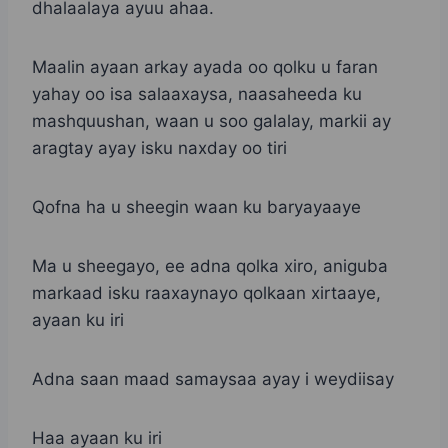
dhalaalaya ayuu ahaa.
Maalin ayaan arkay ayada oo qolku u faran
yahay oo isa salaaxaysa, naasaheeda ku
mashquushan, waan u soo galalay, markii ay
aragtay ayay isku naxday oo tiri
Qofna ha u sheegin waan ku baryayaaye
Ma u sheegayo, ee adna qolka xiro, aniguba
markaad isku raaxaynayo qolkaan xirtaaye,
ayaan ku iri
Adna saan maad samaysaa ayay i weydiisay
Haa ayaan ku iri