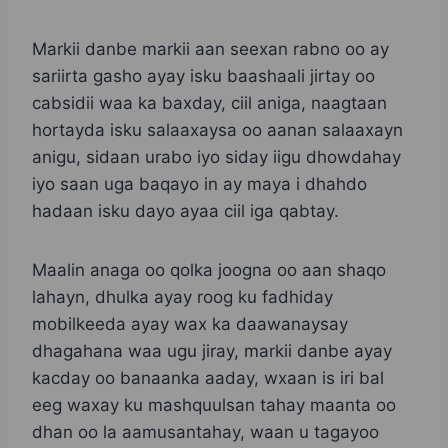
Markii danbe markii aan seexan rabno oo ay
sariirta gasho ayay isku baashaali jirtay oo
cabsidii waa ka baxday, ciil aniga, naagtaan
hortayda isku salaaxaysa oo aanan salaaxayn
anigu, sidaan urabo iyo siday iigu dhowdahay
iyo saan uga baqayo in ay maya i dhahdo
hadaan isku dayo ayaa ciil iga qabtay.
Maalin anaga oo qolka joogna oo aan shaqo
lahayn, dhulka ayay roog ku fadhiday
mobilkeeda ayay wax ka daawanaysay
dhagahana waa ugu jiray, markii danbe ayay
kacday oo banaanka aaday, wxaan is iri bal
eeg waxay ku mashquulsan tahay maanta oo
dhan oo la aamusantahay, waan u tagayoo