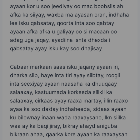
ayaan kor u soo jeediyay oo mac boobsiis ah
afka ka siiyay, waxba ma ayasan oran, indhaha
lee isku qabsatay, qoorta inta soo qabtay
ayaan afka afka u galiyay oo si macaan oo
adag uga jaqay, ayadiina isnta dhexda i
qabsatay ayay isku kay soo dhajisay.
Cabaar markaan saas isku jaqany ayaan iri,
dharka siib, haye inta tiri ayay siibtay, roogii
inta seexiyay ayaan naasaha ka dhuuqaay
salaaxay, kastuumada korkeeda siilkii ka
salaaxay, cirkaas ayay raaxa martay, illin raaxo
ayaa ka soo da’day indhaheeda, sidaas ayaan
ku bilownay inaan wada raaxaysano, lkn siilka
waa ay ka baqi jiray, bikray ahayd aniguba
bikraan ahaa, qaarka kore ayaan ka raaxaysan