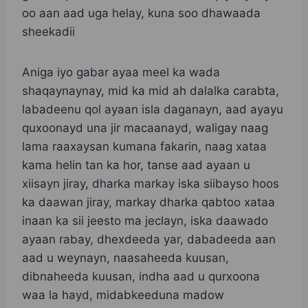
oo aan aad uga helay, kuna soo dhawaada
sheekadii
Aniga iyo gabar ayaa meel ka wada
shaqaynaynay, mid ka mid ah dalalka carabta,
labadeenu qol ayaan isla daganayn, aad ayayu
quxoonayd una jir macaanayd, waligay naag
lama raaxaysan kumana fakarin, naag xataa
kama helin tan ka hor, tanse aad ayaan u
xiisayn jiray, dharka markay iska siibayso hoos
ka daawan jiray, markay dharka qabtoo xataa
inaan ka sii jeesto ma jeclayn, iska daawado
ayaan rabay, dhexdeeda yar, dabadeeda aan
aad u weynayn, naasaheeda kuusan,
dibnaheeda kuusan, indha aad u qurxoona
waa la hayd, midabkeeduna madow