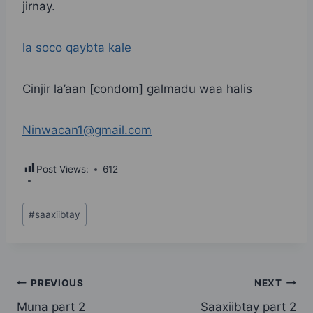
jirnay.
la soco qaybta kale
Cinjir la’aan [condom] galmadu waa halis
Ninwacan1@gmail.com
Post Views:
612
Post
#
saaxiibtay
Tags:
Post
PREVIOUS
NEXT
Muna part 2
Saaxiibtay part 2