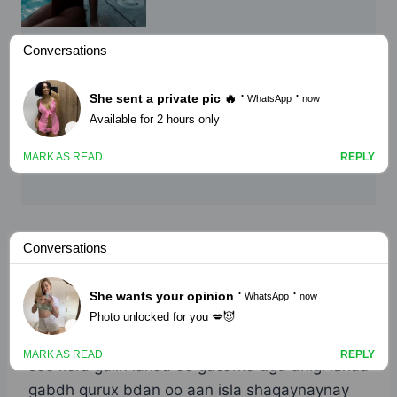
NAAGO
Saaxiibtay part 1
By
Nin Wacan
July 9, 2022
Sheekadaan waa sheeko run ah oo igu
dhacday anaiga ayaan u soo gudbiyay nin
wacan, oo asagu talooyin i siiyay sidii aan u
soo xera galin lahaa oo gacanta ugu dhigi lahaa
gabdh qurux bdan oo aan isla shaqaynaynay