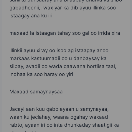
gabadheenii,, wax yar ka dib ayuu illinka soo
istaagay ana ku iri
maxaad la istaagan tahay soo gal oo irrida xira
Illinkii ayuu xiray oo isoo ag istaagay anoo
markaas kastuumadii oo u danbaysay ka
siibay, ayadii oo wada qaawana hortiisa taal,
indhaa ka soo haray oo yiri
Maxaad samaynaysaa
Jacayl aan kuu qabo ayaan u samynayaa,
waan ku jeclahay, waana ogahay waxaad
rabto, ayaan iri oo inta dhunkaday shaatigii ka