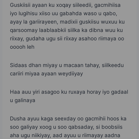
Guskiisii ayaan ku xoqay siileedii, gacmihiisa
iyo lugihisu xiiso uu gabahda waso u qabo,
ayay la gariirayeen, madixii guskiisu wuxuu ku
qarsoomay laablaabkii siilka ka dibna wuu ku
riixay, gudaha ugu sii riixay asahoo riimaya oo
ooooh leh
Sidaas dhan miyay u macaan tahay, siilkeedu
cariiri miyaa ayaan weydiiyay
Haa auu yiri asagoo ku ruxaya horay iyo gadaal
u galinaya
Dusha ayuu kaga seexday oo gacmihii hoos ka
soo galiyay xoog u soo qabsaday, si boobsiis
aha ugu niikiyay, aad ayuu u riimayay aadna