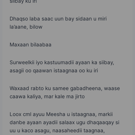
siibay ku iri
Dhaqso laba saac uun bay sidaan u miri
la’aane, bilow
Maxaan bilaabaa
Surweelkii iyo kastuumadii ayaan ka siibay,
asagii oo qaawan istaagnaa oo ku iri
Waxaad rabto ku samee gabadheena, waase
caawa kaliya, mar kale ma jirto
Loox cml ayuu Meesha u istaagnaa, markii
danbe ayaan ayadii salaax ugu dhaqaaqay si
uu u kaco asagu, naasaheedii taagnaa,