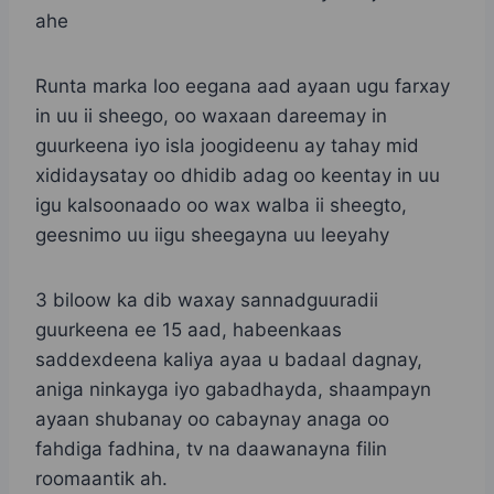
ahe
Runta marka loo eegana aad ayaan ugu farxay
in uu ii sheego, oo waxaan dareemay in
guurkeena iyo isla joogideenu ay tahay mid
xididaysatay oo dhidib adag oo keentay in uu
igu kalsoonaado oo wax walba ii sheegto,
geesnimo uu iigu sheegayna uu leeyahy
3 biloow ka dib waxay sannadguuradii
guurkeena ee 15 aad, habeenkaas
saddexdeena kaliya ayaa u badaal dagnay,
aniga ninkayga iyo gabadhayda, shaampayn
ayaan shubanay oo cabaynay anaga oo
fahdiga fadhina, tv na daawanayna filin
roomaantik ah.