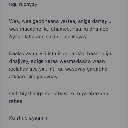
ugu ruxayay
Was, was gabdheena yartaa, aniga dartay u
was macaane, ku dhamee, haa ku dhamee.
Ayaan laha aoo sii dhiiri galinayay
Kaalay ayuu iyiri inta isoo qabtay, baasho igu
dhajiyay, adiga xataa wasmadaada waan
jeclahay ayu yiri, intii uu wasayay gabadha
afkaan iska jaqaynay
Ooh biyaha iga soo dhow, ku biya abaxaan
rabaa
Ku shub ayaan iri