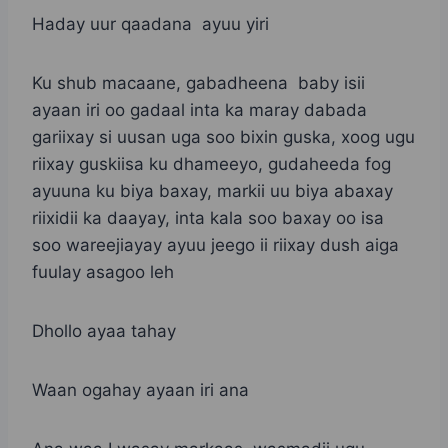
Haday uur qaadana ayuu yiri
Ku shub macaane, gabadheena baby isii
ayaan iri oo gadaal inta ka maray dabada
gariixay si uusan uga soo bixin guska, xoog ugu
riixay guskiisa ku dhameeyo, gudaheeda fog
ayuuna ku biya baxay, markii uu biya abaxay
riixidii ka daayay, inta kala soo baxay oo isa
soo wareejiayay ayuu jeego ii riixay dush aiga
fuulay asagoo leh
Dhollo ayaa tahay
Waan ogahay ayaan iri ana