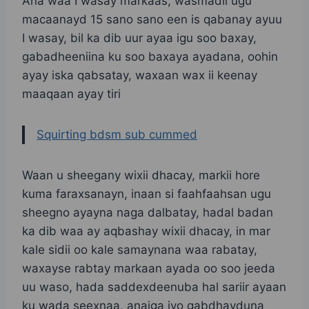
Ana waa I wasay markaas, wasmadii ugu
macaanayd 15 sano sano een is qabanay ayuu
I wasay, bil ka dib uur ayaa igu soo baxay,
gabadheeniina ku soo baxaya ayadana, oohin
ayay iska qabsatay, waxaan wax ii keenay
maaqaan ayay tiri
Squirting bdsm sub cummed
Waan u sheegany wixii dhacay, markii hore
kuma faraxsanayn, inaan si faahfaahsan ugu
sheegno ayayna naga dalbatay, hadal badan
ka dib waa ay aqbashay wixii dhacay, in mar
kale sidii oo kale samaynana waa rabatay,
waxayse rabtay markaan ayada oo soo jeeda
uu waso, hada saddexdeenuba hal sariir ayaan
ku wada seexnaa, anaiga iyo gabdhayduna