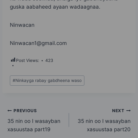
guska aabaheed ayaan wadaagnaa.
Ninwacan
Ninwacan1@gmail.com
Post Views:
423
Post
#
Ninkayga rabay gabdheena waso
Tags:
Post
PREVIOUS
NEXT
35 nin oo I wasayban
35 nin oo I wasayban
navigation
xasuustaa part19
xasuustaa part20