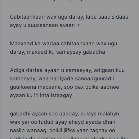
Cabitaankaan wax ugu daray, laba saac sidaas
ayay u suuxsanaan ayaan iri
Maaxaad ka wadaa cabitaankaan wax ugu
daray, maxaad ku samaysay gabadha
Adiga dartaa ayaan u sameeyay, adigaan kuu
sameeyay, waa hadiyada sannadguuradii
guurkeena macaane, soo bax qolka aadnee
ayaan ku iri inta istaagay
gabadhi ayaan soo qaaday, culays malahyn,
wax yar oo fudud ayay ahayd ayada dhan
nasiib wanaag, qolkii jiifka yaan tagnay oo
sariirta dul saaray ana bilaabay dharka ka siibo