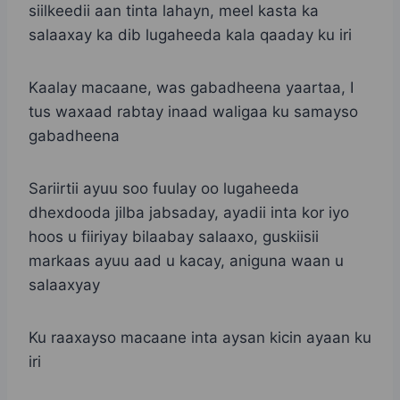
siilkeedii aan tinta lahayn, meel kasta ka
salaaxay ka dib lugaheeda kala qaaday ku iri
Kaalay macaane, was gabadheena yaartaa, I
tus waxaad rabtay inaad waligaa ku samayso
gabadheena
Sariirtii ayuu soo fuulay oo lugaheeda
dhexdooda jilba jabsaday, ayadii inta kor iyo
hoos u fiiriyay bilaabay salaaxo, guskiisii
markaas ayuu aad u kacay, aniguna waan u
salaaxyay
Ku raaxayso macaane inta aysan kicin ayaan ku
iri