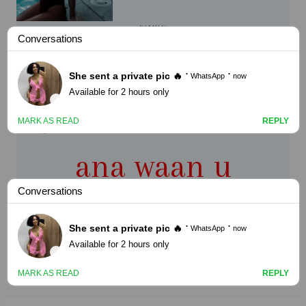
FAMILY
Ninkayga rabay
gabdheena waso,
ana waan u
diyaariyay
By
Nin Wacan
August 15, 2023