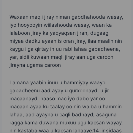
Waxaan maqli jiray niman gabdhahooda wasay,
iyo hooyooyin wiilashooda wasay, waan ka
lalaboon jiray ka yaqyaqsan jiran, dugaag
miyaa dadku ayaan is oran jiray, ilaa maalin nin
kaygu iiga qirtay in uu rabi lahaa gabadheena,
yar, sidii kuwaan maqli jiray aan uga caroon
jirayna ugama caroon
Lamana yaabin inuu u hammiyay waayo
gabadheenu aad ayay u qurxoonayd, u jir
macaanayd, naaso mac iyo dabo yar oo
macaan ayaa ku taalay oo nin walba u hammin
lahaa, aad ayayna u caqli badnayd, asaguna
ragga kama duwana muxuu ugu kacsan wayay,
nin kastaba waa u kacsan lahaaye.14 jir sidaas