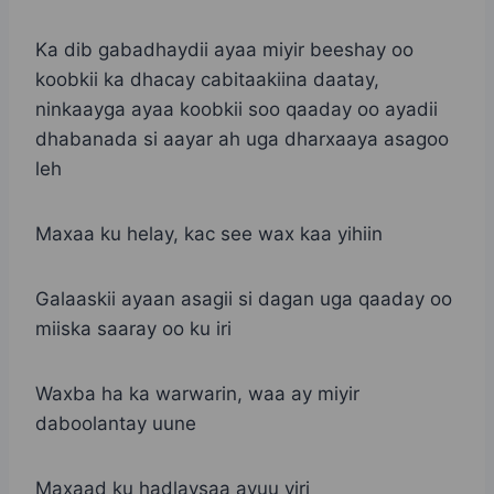
Ka dib gabadhaydii ayaa miyir beeshay oo
koobkii ka dhacay cabitaakiina daatay,
ninkaayga ayaa koobkii soo qaaday oo ayadii
dhabanada si aayar ah uga dharxaaya asagoo
leh
Maxaa ku helay, kac see wax kaa yihiin
Galaaskii ayaan asagii si dagan uga qaaday oo
miiska saaray oo ku iri
Waxba ha ka warwarin, waa ay miyir
daboolantay uune
Maxaad ku hadlaysaa ayuu yiri