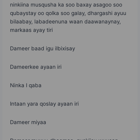
ninkiina musqusha ka soo baxay asagoo soo
qubaystay oo qolka soo galay, dhargashi ayuu
bilaabay, labadeenuna waan daawanaynay,
markaas ayay tiri
Dameer baad igu ilbixisay
Dameerkee ayaan iri
Ninka I qaba
Intaan yara qoslay ayaan iri
Dameer miyaa