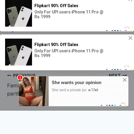
Ninwacan1@gmail.com
Post Views:
471
Post
#
Islaantii dariska
Tags:
Post
PREVIOUS
NEXT
Family is wada wasa
Family is wada wasa
navigation
part6
part6