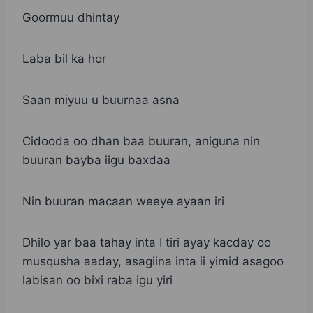
Goormuu dhintay
Laba bil ka hor
Saan miyuu u buurnaa asna
Cidooda oo dhan baa buuran, aniguna nin
buuran bayba iigu baxdaa
Nin buuran macaan weeye ayaan iri
Dhilo yar baa tahay inta I tiri ayay kacday oo
musqusha aaday, asagiina inta ii yimid asagoo
labisan oo bixi raba igu yiri