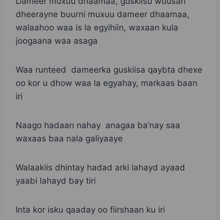
Dameer muxuu dhaamaa, guskiisu wuusan
dheerayne buurni muxuu dameer dhaamaa,
walaahoo waa is la egyihiin, waxaan kula
joogaana waa asaga
Waa runteed dameerka guskiisa qaybta dhexe
oo kor u dhow waa la egyahay, markaas baan
iri
Naago hadaan nahay anagaa ba’nay saa
waxaas baa nala galiyaaye
Walaakiis dhintay hadad arki lahayd ayaad
yaabi lahayd bay tiri
Inta kor isku qaaday oo fiirshaan ku iri