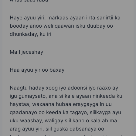
Haye ayuu yiri, markaas ayaan inta sariirtii ka
booday anoo weli qaawan isku duubay oo
dhunkaday, ku iri
Ma I jeceshay
Haa ayuu yir oo baxay
Naagtu haday xoog iyo adoonsi iyo raaxo ay
igu gumaysato, ana si kale ayaan ninkeeda ku
haystaa, waxaana hubaa eraygayga in uu
qaadanayo oo keeda ka tagayo, siilkayga ayu
uku waashay, waligay siil kano o kala ah ma
arag ayuu yiri, siil guska qabsanaya oo