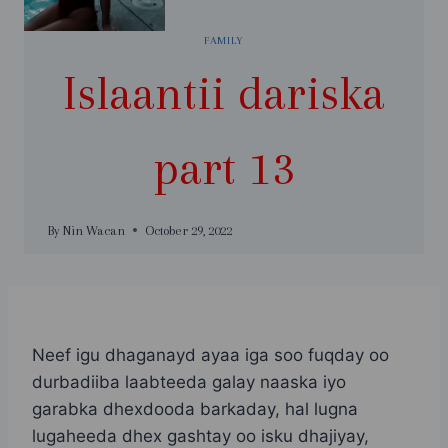
FAMILY
Islaantii dariska
part 13
By
Nin Wacan
October 29, 2022
Neef igu dhaganayd ayaa iga soo fuqday oo
durbadiiba laabteeda galay naaska iyo
garabka dhexdooda barkaday, hal lugna
lugaheeda dhex gashtay oo isku dhajiyay,