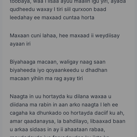
toobaya, waa I lisaa ayuu maalin igu yiri, ayada
qudheedu waxay I tiri siil qurxoon baad
leedahay ee maxaad cuntaa horta
Maxaan cuni lahaa, hee maxaad ii weydiisay
ayaan iri
Biyahaaga macaan, waligay naag saan
biyaheeda iyo qoyaankeedu u dhadhan
macaan yihiin ma rag ayay tiri
Naagta in uu hortayda ku dilana waxaa u
diidana ma rabin in aan arko naagta I leh ee
cagaha ka dhunkado oo hortayda daciif ku ah,
amar qaadanaysa, la bahdilayo, libaaxad baan
u arkaa sidaas in ay ii ahaataan rabaa,