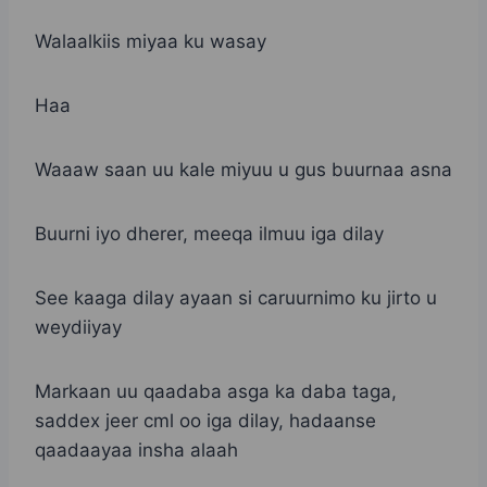
Walaalkiis miyaa ku wasay
Haa
Waaaw saan uu kale miyuu u gus buurnaa asna
Buurni iyo dherer, meeqa ilmuu iga dilay
See kaaga dilay ayaan si caruurnimo ku jirto u
weydiiyay
Markaan uu qaadaba asga ka daba taga,
saddex jeer cml oo iga dilay, hadaanse
qaadaayaa insha alaah