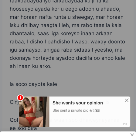
raaxdadayda iyo farxadaydaa ku jirta ka
hooseeyo ayada kor u eego adoon u ahaado,
mar horaan nafta runta u sheegay, mar horaan
isku dhiibay naagta I leh, ma rabo taas la kala
dhantaalo, saas iiga koreyso inaan arkaan
rabaa, I disho I bahdisho I waso, waxay doonto
igu samayso, anigaa raba sidaas I yeesho, ma
doonaya hortayda ayadoo daciifa oo anoo kale
ah inaan ku arko.
la soco qaybta kale
Cinjir la’aan [condom] galmadu waa halis
Qof sheeko haya waan soo dhaweynayanaa
ee soo dira