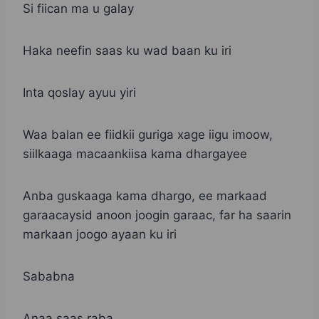
Si fiican ma u galay
Haka neefin saas ku wad baan ku iri
Inta qoslay ayuu yiri
Waa balan ee fiidkii guriga xage iigu imoow,
siilkaaga macaankiisa kama dhargayee
Anba guskaaga kama dhargo, ee markaad
garaacaysid anoon joogin garaac, far ha saarin
markaan joogo ayaan ku iri
Sababna
Anaa saas raba