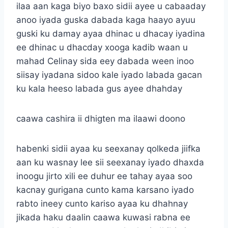
ilaa aan kaga biyo baxo sidii ayee u cabaaday
anoo iyada guska dabada kaga haayo ayuu
guski ku damay ayaa dhinac u dhacay iyadina
ee dhinac u dhacday xooga kadib waan u
mahad Celinay sida eey dabada ween inoo
siisay iyadana sidoo kale iyado labada gacan
ku kala heeso labada gus ayee dhahday
caawa cashira ii dhigten ma ilaawi doono
habenki sidii ayaa ku seexanay qolkeda jiifka
aan ku wasnay lee sii seexanay iyado dhaxda
inoogu jirto xili ee duhur ee tahay ayaa soo
kacnay gurigana cunto kama karsano iyado
rabto ineey cunto kariso ayaa ku dhahnay
jikada haku daalin caawa kuwasi rabna ee