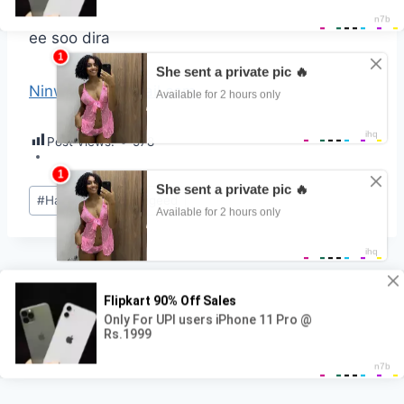
Qof sheeko haya waan soo dhaweynayanaa
ee soo dira
Ninwacan1@gmail.com
Post Views:
578
Post
#
Habo iyo dumashigeed
Tags:
Post
PREVIOUS
NEXT
Saan sahro adoonta
Saan sahro adoonta
navigation
ugu noqday part 5
ugu noqday part 6