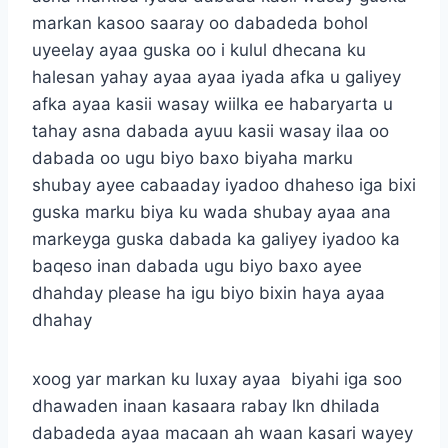
markan kasoo saaray oo dabadeda bohol
uyeelay ayaa guska oo i kulul dhecana ku
halesan yahay ayaa ayaa iyada afka u galiyey
afka ayaa kasii wasay wiilka ee habaryarta u
tahay asna dabada ayuu kasii wasay ilaa oo
dabada oo ugu biyo baxo biyaha marku
shubay ayee cabaaday iyadoo dhaheso iga bixi
guska marku biya ku wada shubay ayaa ana
markeyga guska dabada ka galiyey iyadoo ka
baqeso inan dabada ugu biyo baxo ayee
dhahday please ha igu biyo bixin haya ayaa
dhahay
xoog yar markan ku luxay ayaa biyahi iga soo
dhawaden inaan kasaara rabay lkn dhilada
dabadeda ayaa macaan ah waan kasari wayey