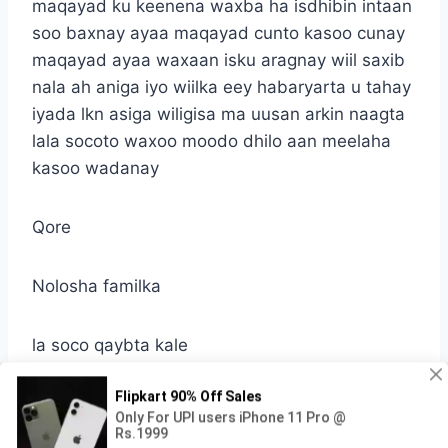
maqayad ku keenena waxba ha isdhibin intaan
soo baxnay ayaa maqayad cunto kasoo cunay
maqayad ayaa waxaan isku aragnay wiil saxib
nala ah aniga iyo wiilka eey habaryarta u tahay
iyada lkn asiga wiligisa ma uusan arkin naagta
lala socoto waxoo moodo dhilo aan meelaha
kasoo wadanay
Qore
Nolosha familka
la soco qaybta kale
Cinjir la’aan [condom] galmadu waa halis