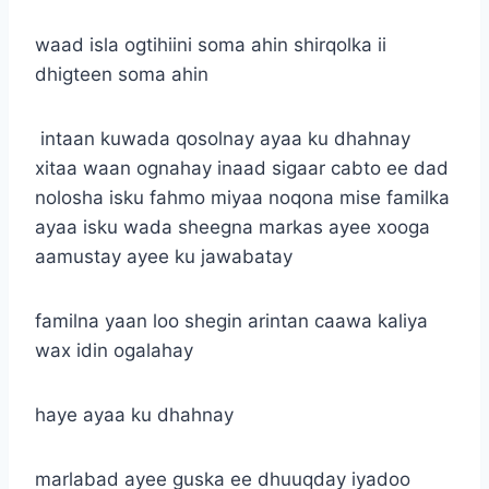
waad isla ogtihiini soma ahin shirqolka ii
dhigteen soma ahin
intaan kuwada qosolnay ayaa ku dhahnay
xitaa waan ognahay inaad sigaar cabto ee dad
nolosha isku fahmo miyaa noqona mise familka
ayaa isku wada sheegna markas ayee xooga
aamustay ayee ku jawabatay
familna yaan loo shegin arintan caawa kaliya
wax idin ogalahay
haye ayaa ku dhahnay
marlabad ayee guska ee dhuuqday iyadoo