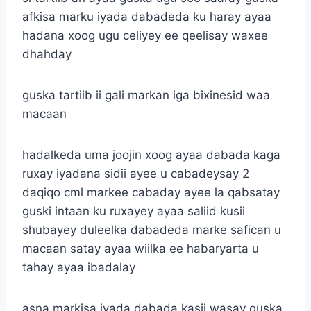
afkisa marku iyada dabadeda ku haray ayaa
hadana xoog ugu celiyey ee qeelisay waxee
dhahday
guska tartiib ii gali markan iga bixinesid waa
macaan
hadalkeda uma joojin xoog ayaa dabada kaga
ruxay iyadana sidii ayee u cabadeysay 2
daqiqo cml markee cabaday ayee la qabsatay
guski intaan ku ruxayey ayaa saliid kusii
shubayey duleelka dabadeda marke safican u
macaan satay ayaa wiilka ee habaryarta u
tahay ayaa ibadalay
asna markisa iyada dabada kasii wasay guska