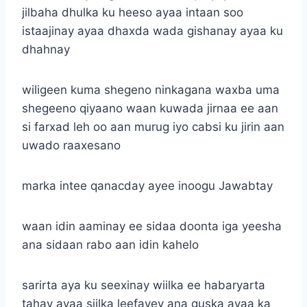
jilbaha dhulka ku heeso ayaa intaan soo
istaajinay ayaa dhaxda wada gishanay ayaa ku
dhahnay
wiligeen kuma shegeno ninkagana waxba uma
shegeeno qiyaano waan kuwada jirnaa ee aan
si farxad leh oo aan murug iyo cabsi ku jirin aan
uwado raaxesano
marka intee qanacday ayee inoogu Jawabtay
waan idin aaminay ee sidaa doonta iga yeesha
ana sidaan rabo aan idin kahelo
sarirta aya ku seexinay wiilka ee habaryarta
tahay ayaa siilka leefayey ana guska ayaa ka