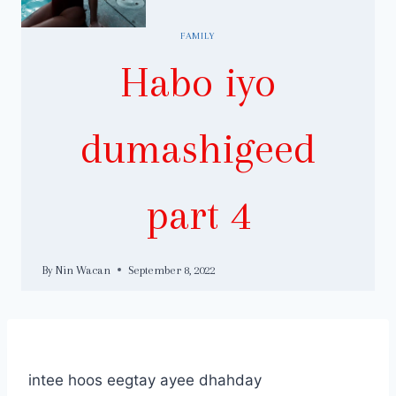
FAMILY
Habo iyo
dumashigeed
part 4
By
Nin Wacan
September 8, 2022
intee hoos eegtay ayee dhahday