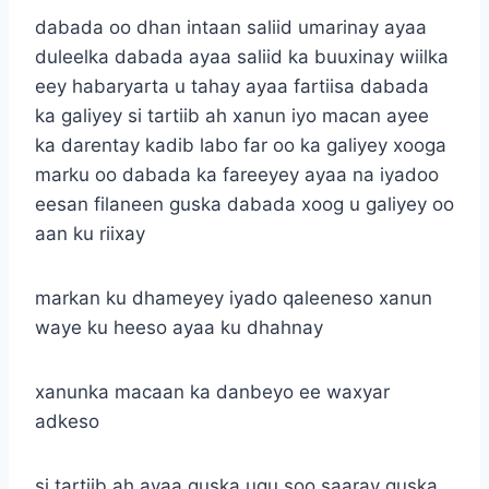
dabada oo dhan intaan saliid umarinay ayaa
duleelka dabada ayaa saliid ka buuxinay wiilka
eey habaryarta u tahay ayaa fartiisa dabada
ka galiyey si tartiib ah xanun iyo macan ayee
ka darentay kadib labo far oo ka galiyey xooga
marku oo dabada ka fareeyey ayaa na iyadoo
eesan filaneen guska dabada xoog u galiyey oo
aan ku riixay
markan ku dhameyey iyado qaleeneso xanun
waye ku heeso ayaa ku dhahnay
xanunka macaan ka danbeyo ee waxyar
adkeso
si tartiib ah ayaa guska ugu soo saaray guska