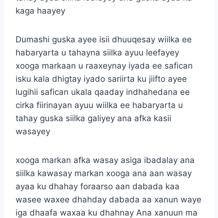
kaga haayey
Dumashi guska ayee isii dhuuqesay wiilka ee
habaryarta u tahayna siilka ayuu leefayey
xooga markaan u raaxeynay iyada ee safican
isku kala dhigtay iyado sariirta ku jiifto ayee
lugihii safican ukala qaaday indhahedana ee
cirka fiirinayan ayuu wiilka ee habaryarta u
tahay guska siilka galiyey ana afka kasii
wasayey
xooga markan afka wasay asiga ibadalay ana
siilka kawasay markan xooga ana aan wasay
ayaa ku dhahay foraarso aan dabada kaa
wasee waxee dhahday dabada aa xanun waye
iga dhaafa waxaa ku dhahnay Ana xanuun ma