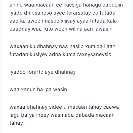
ahine waa macaan ee kacsiga hanagu qaboojin
iyado dhibsaneso ayee forarsatay oo futada
aad ka uween nasoo xijisay ayaa futada kala
qaadnay waa futo ween wilina aan lawasin
waxaan ku dhahnay naa nasiib xumida ilaah
futadan kusiyey adna kuma raxeysaneysid
iyadoo forarto aye dhahnay
waa xanun ha iga wasin
waxaa dhahnay sidee u macaan tahay caawa
lagu barya ineey wasmada dabada macaan
tahay