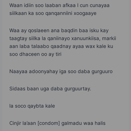
Waan idiin soo laaban afkaa I cun cunayaa
siilkaan ka soo qanqanniini xoogaaye
Waa ay qoslaeen ana baqdin baa isku kay
taagtay siilka la qaniinayo xanuunkiisa, markii
aan laba talaabo qaadnay ayaa wax kale ku
soo dhaceen oo ay tiri
Naayaa adoonyahay iga soo daba gurguuro
Sidaas baan uga daba gurguurtay.
la soco qaybta kale
Cinjir la’aan [condom] galmadu waa halis