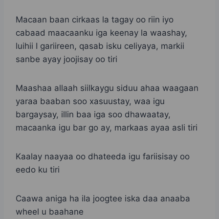
Macaan baan cirkaas la tagay oo riin iyo
cabaad maacaanku iga keenay la waashay,
luihii I gariireen, qasab isku celiyaya, markii
sanbe ayay joojisay oo tiri
Maashaa allaah siilkaygu siduu ahaa waagaan
yaraa baaban soo xasuustay, waa igu
bargaysay, illin baa iga soo dhawaatay,
macaanka igu bar go ay, markaas ayaa asli tiri
Kaalay naayaa oo dhateeda igu fariisisay oo
eedo ku tiri
Caawa aniga ha ila joogtee iska daa anaaba
wheel u baahane