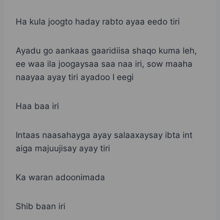
Ha kula joogto haday rabto ayaa eedo tiri
Ayadu go aankaas gaaridiisa shaqo kuma leh,
ee waa ila joogaysaa saa naa iri, sow maaha
naayaa ayay tiri ayadoo I eegi
Haa baa iri
Intaas naasahayga ayay salaaxaysay ibta int
aiga majuujisay ayay tiri
Ka waran adoonimada
Shib baan iri