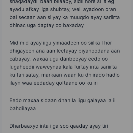
shaqadaydii baan bilaaby, sidii hore si la eg
ayadu afkay iiga shubtay, weli ayadoon oran
bal secaan aan siiyay ka muuqdo ayay sariirta
dhinac uga dagtay oo baxaday
Mid mid ayay iigu yimaadeen oo siilka I hor
dhigayeen ana aan leefayay biyahoodana aan
cabayay, waxaa ugu danbeeyay eedo oo
lugaheedii waweynaa kala furtay inta sariirta
ku fariisatay, markaan waan ku dhiirado hadlo
ilayn waa eedaday qoftaane oo ku iri
Eedo maxaa sidaan dhan la iigu galayaa la ii
bahdilayaa
Dharbaaxyo inta iiga soo qaaday ayay tiri