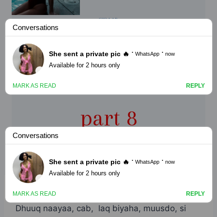
CIQAAB
Golaha dumarka
adoomaha ah
part 8
By
Nin Wacan
October 5, 2022
Dhuuq naayaa, cab, laq biyaha, muusdo, si