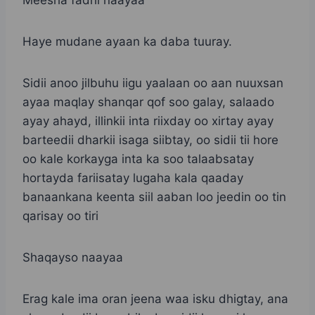
Meesha fadhi naayaa
Haye mudane ayaan ka daba tuuray.
Sidii anoo jilbuhu iigu yaalaan oo aan nuuxsan
ayaa maqlay shanqar qof soo galay, salaado
ayay ahayd, illinkii inta riixday oo xirtay ayay
barteedii dharkii isaga siibtay, oo sidii tii hore
oo kale korkayga inta ka soo talaabsatay
hortayda fariisatay lugaha kala qaaday
banaankana keenta siil aaban loo jeedin oo tin
qarisay oo tiri
Shaqayso naayaa
Erag kale ima oran jeena waa isku dhigtay, ana