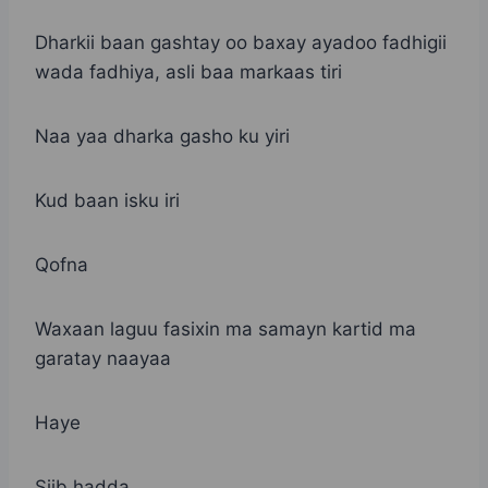
Dharkii baan gashtay oo baxay ayadoo fadhigii
wada fadhiya, asli baa markaas tiri
Naa yaa dharka gasho ku yiri
Kud baan isku iri
Qofna
Waxaan laguu fasixin ma samayn kartid ma
garatay naayaa
Haye
Siib hadda