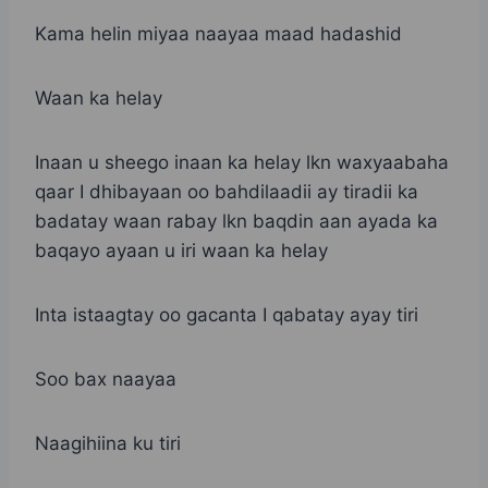
Kama helin miyaa naayaa maad hadashid
Waan ka helay
Inaan u sheego inaan ka helay lkn waxyaabaha
qaar I dhibayaan oo bahdilaadii ay tiradii ka
badatay waan rabay lkn baqdin aan ayada ka
baqayo ayaan u iri waan ka helay
Inta istaagtay oo gacanta I qabatay ayay tiri
Soo bax naayaa
Naagihiina ku tiri