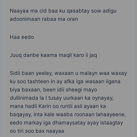
Naayaa ma cid baa ku qasabtay sow adigu
adoonimaan rabaa ma oran
Haa eedo
Juuq danbe kaama maqli karo ii jaq
Sidii baan yeelay, waxaan u malayn waa waxay
ku soo tashteen in ay afka iga wasaan iigana
biya baxaan, been idii sheegi mayo
dullinimada la I tusay uurkaan ka oynayay,
mana hadli Karin oo runtii asli ayaan ka
baqayay, inta kale waaba roonaan lahaayeene,
eedo markay iga dhamaysatay ayay istaagtay
oo tiri soo bax naayaa