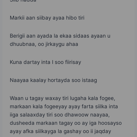
Markii aan siibay ayaa hibo tiri
Berigii aan ayada la ekaa sidaas ayaan u
dhuubnaa, oo jirkaygu ahaa
Kuna dartay inta I soo fiirisay
Naayaa kaalay hortayda soo istaag
Waan u tagay waxay tiri lugaha kala fogee,
markaan kala fogeeyay ayay farta siilka inta
iiga salaaxday tiri soo dhawoow naayaa,
dusheeda markaan tagay oo ay iga hoosayso
ayay afka siilkayga la gashay oo ii jaqday