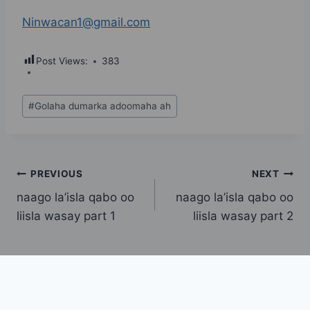
Ninwacan1@gmail.com
Post Views:
383
Post
#
Golaha dumarka adoomaha ah
Tags:
Post
PREVIOUS
NEXT
naago la’isla qabo oo
naago la’isla qabo oo
navigation
liisla wasay part 1
liisla wasay part 2