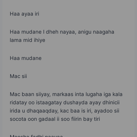
Haa ayaa iri
Haa mudane I dheh nayaa, anigu naagaha
lama mid ihiye
Haa mudane
Mac sii
Mac baan siiyay, markaas inta lugaha iga kala
ridatay oo istaagatay dushayda ayay dhinicii
irida u dhaqaaqday, kac baa is iri, ayadoo sii
socota oon gadaal ii soo fiirin bay tiri