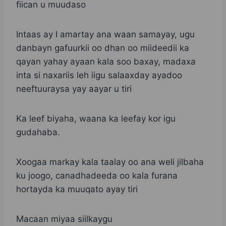
fiican u muudaso
Intaas ay I amartay ana waan samayay, ugu
danbayn gafuurkii oo dhan oo miideedii ka
qayan yahay ayaan kala soo baxay, madaxa
inta si naxariis leh iigu salaaxday ayadoo
neeftuuraysa yay aayar u tiri
Ka leef biyaha, waana ka leefay kor igu
gudahaba.
Xoogaa markay kala taalay oo ana weli jilbaha
ku joogo, canadhadeeda oo kala furana
hortayda ka muuqato ayay tiri
Macaan miyaa siilkaygu