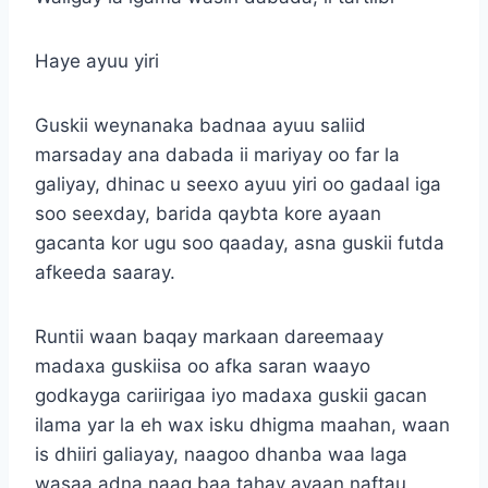
Haye ayuu yiri
Guskii weynanaka badnaa ayuu saliid
marsaday ana dabada ii mariyay oo far la
galiyay, dhinac u seexo ayuu yiri oo gadaal iga
soo seexday, barida qaybta kore ayaan
gacanta kor ugu soo qaaday, asna guskii futda
afkeeda saaray.
Runtii waan baqay markaan dareemaay
madaxa guskiisa oo afka saran waayo
godkayga cariirigaa iyo madaxa guskii gacan
ilama yar la eh wax isku dhigma maahan, waan
is dhiiri galiayay, naagoo dhanba waa laga
wasaa adna naag baa tahay ayaan naftau