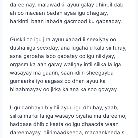
dareemay, malawadkii ayuu galay dhinbil dab
ah oo macaan badan ayaa igu dhagtay,
barkintii baan labada gacmood ku qabsaday,
Guskii oo igu jira ayuu xabad ii seexiyay oo
dusha iiga seexday, ana lugaha u kala sii furay,
asna garbaha isoo qabatay oo igu niikiyay,
orgasm ka aan garay waligay intii siilka la iga
wasayay ma gaarin, saan idiin sheegayba
gumaarka iyo aagaas oo dhan ayuu ka
bilaabmayay oo jirka kalana ka soo go’ayay.
Ugu danbayn biyihii ayuu igu dhubay, yaab,
siilka markii la iga wasayo biyaha ma dareemo,
haddase dhibic kasta oo igu dhaacda waan
dareemayay, diirimaadkeeda, macaankeeda si