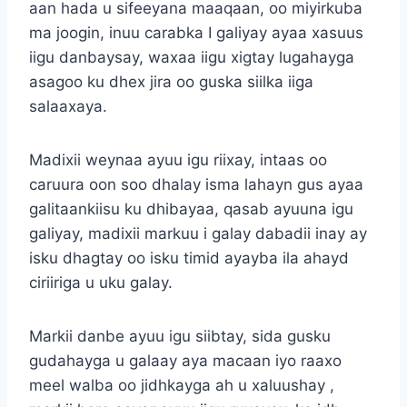
aan hada u sifeeyana maaqaan, oo miyirkuba
ma joogin, inuu carabka I galiyay ayaa xasuus
iigu danbaysay, waxaa iigu xigtay lugahayga
asagoo ku dhex jira oo guska siilka iiga
salaaxaya.
Madixii weynaa ayuu igu riixay, intaas oo
caruura oon soo dhalay isma lahayn gus ayaa
galitaankiisu ku dhibayaa, qasab ayuuna igu
galiyay, madixii markuu i galay dabadii inay ay
isku dhagtay oo isku timid ayayba ila ahayd
ciriiriga u uku galay.
Markii danbe ayuu igu siibtay, sida gusku
gudahayga u galaay aya macaan iyo raaxo
meel walba oo jidhkayga ah u xaluushay ,