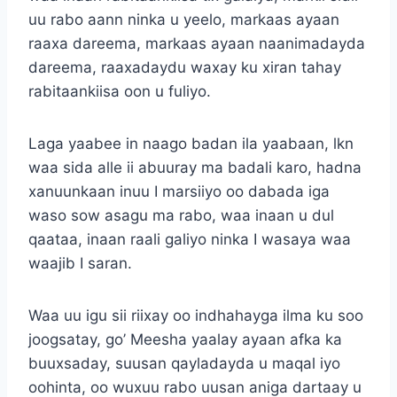
uu rabo aann ninka u yeelo, markaas ayaan
raaxa dareema, markaas ayaan naanimadayda
dareema, raaxadaydu waxay ku xiran tahay
rabitaankiisa oon u fuliyo.
Laga yaabee in naago badan ila yaabaan, lkn
waa sida alle ii abuuray ma badali karo, hadna
xanuunkaan inuu I marsiiyo oo dabada iga
waso sow asagu ma rabo, waa inaan u dul
qaataa, inaan raali galiyo ninka I wasaya waa
waajib I saran.
Waa uu igu sii riixay oo indhahayga ilma ku soo
joogsatay, go’ Meesha yaalay ayaan afka ka
buuxsaday, suusan qayladayda u maqal iyo
oohinta, oo wuxuu rabo uusan aniga dartaay u