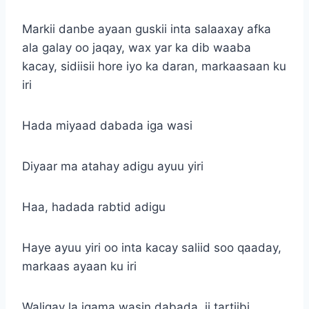
Markii danbe ayaan guskii inta salaaxay afka
ala galay oo jaqay, wax yar ka dib waaba
kacay, sidiisii hore iyo ka daran, markaasaan ku
iri
Hada miyaad dabada iga wasi
Diyaar ma atahay adigu ayuu yiri
Haa, hadada rabtid adigu
Haye ayuu yiri oo inta kacay saliid soo qaaday,
markaas ayaan ku iri
Waligay la igama wasin dabada, ii tartiibi