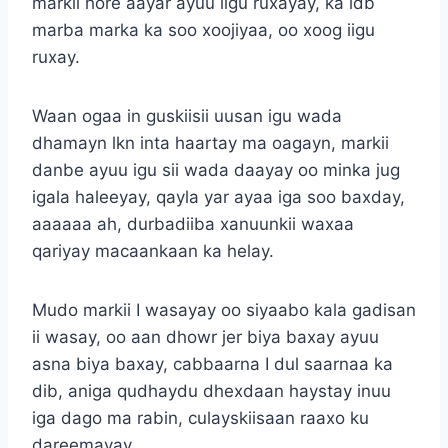
markii hore aayar ayuu iigu ruxayay, ka idb
marba marka ka soo xoojiyaa, oo xoog iigu
ruxay.
Waan ogaa in guskiisii uusan igu wada
dhamayn lkn inta haartay ma oagayn, markii
danbe ayuu igu sii wada daayay oo minka jug
igala haleeyay, qayla yar ayaa iga soo baxday,
aaaaaa ah, durbadiiba xanuunkii waxaa
qariyay macaankaan ka helay.
Mudo markii I wasayay oo siyaabo kala gadisan
ii wasay, oo aan dhowr jer biya baxay ayuu
asna biya baxay, cabbaarna I dul saarnaa ka
dib, aniga qudhaydu dhexdaan haystay inuu
iga dago ma rabin, culayskiisaan raaxo ku
dareemayay.