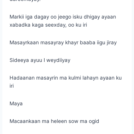
Markii iga dagay oo jeego isku dhigay ayaan
xabadka kaga seexday, oo ku iri
Masayrkaan masayray khayr baaba iigu jiray
Sideeya ayuu I weydiiyay
Hadaanan masayrin ma kulmi lahayn ayaan ku
iri
Maya
Macaankaan ma heleen sow ma ogid