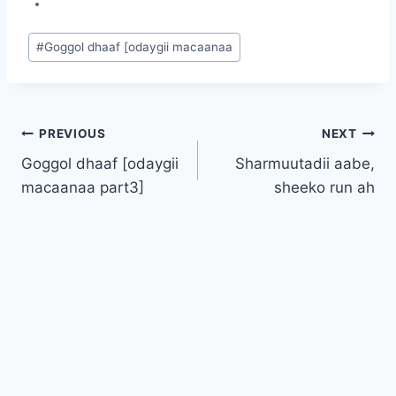
Post
#
Goggol dhaaf [odaygii macaanaa
Tags:
Post
PREVIOUS
NEXT
Goggol dhaaf [odaygii
Sharmuutadii aabe,
navigation
macaanaa part3]
sheeko run ah