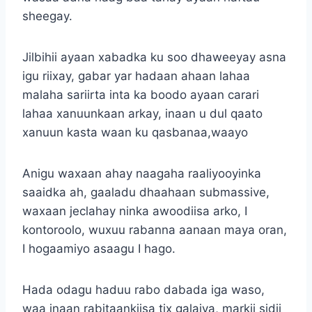
sheegay.
Jilbihii ayaan xabadka ku soo dhaweeyay asna
igu riixay, gabar yar hadaan ahaan lahaa
malaha sariirta inta ka boodo ayaan carari
lahaa xanuunkaan arkay, inaan u dul qaato
xanuun kasta waan ku qasbanaa,waayo
Anigu waxaan ahay naagaha raaliyooyinka
saaidka ah, gaaladu dhaahaan submassive,
waxaan jeclahay ninka awoodiisa arko, I
kontoroolo, wuxuu rabanna aanaan maya oran,
I hogaamiyo asaagu I hago.
Hada odagu haduu rabo dabada iga waso,
waa inaan rabitaankiisa tix galaiya, markii sidii