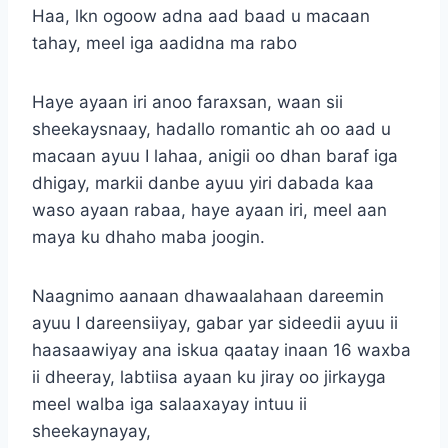
Haa, lkn ogoow adna aad baad u macaan
tahay, meel iga aadidna ma rabo
Haye ayaan iri anoo faraxsan, waan sii
sheekaysnaay, hadallo romantic ah oo aad u
macaan ayuu I lahaa, anigii oo dhan baraf iga
dhigay, markii danbe ayuu yiri dabada kaa
waso ayaan rabaa, haye ayaan iri, meel aan
maya ku dhaho maba joogin.
Naagnimo aanaan dhawaalahaan dareemin
ayuu I dareensiiyay, gabar yar sideedii ayuu ii
haasaawiyay ana iskua qaatay inaan 16 waxba
ii dheeray, labtiisa ayaan ku jiray oo jirkayga
meel walba iga salaaxayay intuu ii
sheekaynayay,