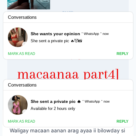
RAAXO
Goggol dhaaf
[odaygii
macaanaa part4]
By
Nin Wacan
October 11, 2023
Waligay macaan aanan arag ayaa ii bilowday si