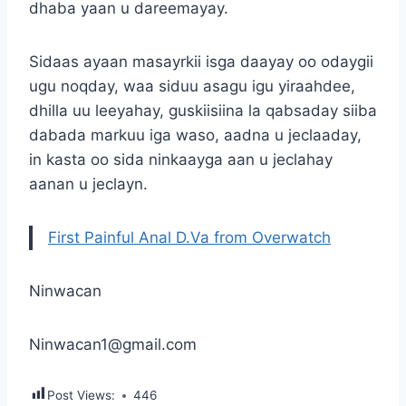
dhaba yaan u dareemayay.
Sidaas ayaan masayrkii isga daayay oo odaygii
ugu noqday, waa siduu asagu igu yiraahdee,
dhilla uu leeyahay, guskiisiina la qabsaday siiba
dabada markuu iga waso, aadna u jeclaaday,
in kasta oo sida ninkaayga aan u jeclahay
aanan u jeclayn.
First Painful Anal D.Va from Overwatch
Ninwacan
Ninwacan1@gmail.com
Post Views:
446