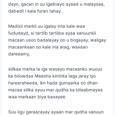
dayn, gacan in uu igalinayo ayaad u malaysaa,
dabadii I kala furan tahay.
Madixii markii uu igalay inta kale waa
fududayd, si tartiib tartiiba ayaa xanuunkii
macaan usoo badalayay oo u bogayay, waligay
macaankaan oo kale ma arag, waxaan
dareeamy,
siilkaa marka la iga wasayo macaanku wuxuu
ka bilowdaa Meesha kintirka laga jaray iyo
hareeraheeda, lkn hada gumaarka oo dhan
macaa siilka ayuu mar qudha ka bilaabmayaa
waa markaan biya baxayee.
Suu iigu garaacayay ayaan mar qudha xanuun