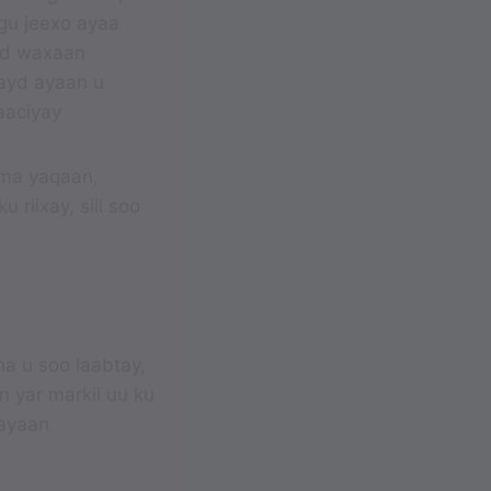
gu jeexo ayaa
ad waxaan
hayd ayaan u
laaciyay
 ma yaqaan,
 riixay, siil soo
aha u soo laabtay,
n yar markii uu ku
 ayaan