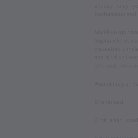
shubay, kulayl i
basbaaskuu aad c
Markii uu iga dha
lugaha isku duwa
waxaabad u malay
aan siil siiyo I 
isticmaalo oo aan
Waa nin rag ah ya
Dhammaad
Cinjir la’aan [co