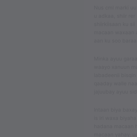
Nus cml marki uu 
u adkaa, shiir re
shiirkiisaan ku s
macaan waxaan a
aan ku soo baraa
Minka ayuu garaa
waayo xanuun ma
labadeenii bisqi
qaaday walle naag
jajuubay ayuu sidi
Intaan biya baxay
is iri waxa biyah
hadana macaan hir
macaan yahay, ug