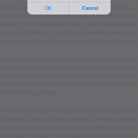
geeyay ayuu igu ruxay inta dusha iiga soo sheexday, sh
r baadiye oo adag ayaa ka soo karayay, lkn wax kasta w
ii kacday, oo kil kisha sanka la galay, miyir markaas aya
hayn ma daremayn, xiddigaha dushooda ayaan joogay,
rugay xanuun aan ka dareemay meel kasta oo jirkayga 
cayay guskiisu, xanuun waa uu ahaa lkn walaahi ma rabi
caan badan wata ayuu ahaa, ugu danbayn waxaan d
n oo isku dhagan waa uu igu dhameeyay, wixii la ogaa 
 baan ahay, inta isku kay dhijiyay oo garbaha isoo qab
i daanyeer iigu niikiyay,
 ma tirin karo, asna tifiq kama soo oran, waa caanaha 
a daahiyay, in kasta oo aan daalay oo shamiitadii dhaba
ar ah ayaa igu socday, oo hirba hir ii dhiibo, oo midba k
u danbayn waxaan is is iri sacab waa dhan yihiin oo bi