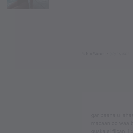
By
Nin Wacan
July 16, 2022
gar baana u laha
macaan oo waa bu
guska si fiican i