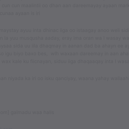
yo cun cun maalintii oo dhan aan dareemayay ayaan mark
unaa ayaan is iri
maystay ayuu inta dhinac iiga oo istaagay anoo weli sidi
n la yuu musqusha aaday, eray ima oran wa I wasay wa
saa sida uu iila dhaqmay in aanan dad ba ahayn ee ay
waso igu biyo baxo bes, wlh waxaan dareemay in aan aha
 wax kale ku fiicnayan, siduu iiga dhaqaaqay inta I wasa
an niyada ka iri oo isku qanciyay, waana yahay wallaah
ndom] galmadu waa halis