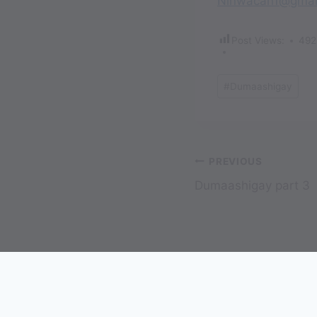
Ninwacan1@gmai
Post Views:
492
Post
#
Dumaashigay
Tags:
Post
PREVIOUS
Dumaashigay part 3
navigation