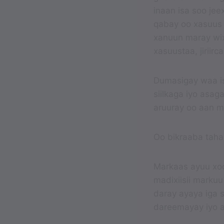
inaan isa soo je
qabay oo xasuus
xanuun maray wixi
xasuustaa, jiriir
Dumasigay waa is
siilkaga iyo asaga
aruuray oo aan m
Oo bikraaba tahay
Markaas ayuu xoog 
madixiisii markuu
daray ayaya iga 
dareemayay iyo a