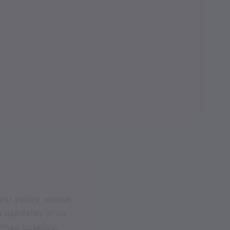
yar yahay, waase
 qaadatay in uu
urnaa guskiisu,