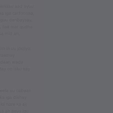
iirkiisu aad ayuu
aa iga carfoonaa,
a iguu danbaysay,
 ilaa mar qudha
ka mid ah,
n in uu joojiyo,
araamay
hadaan wada
tay oo isku kay
geela uu cabaan
rka iga dishay
ii hore ka sii
ya ah ayuu igu