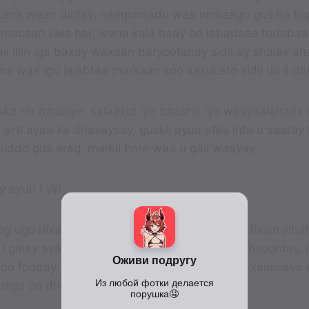
exana waan diiday, naagnimadu waa ninkaagu gus ha ku
 macaan kala har, wana kala haay oo labadaas todoba
i illin iga baxay waxaan baryootanay sidii ay shalay a
cana waa igu jajabtaa markaan soo xasuusto sidii uu ii di
ka rer baadiye, salaaxid iyo baasho iyo waxyaalahaas
 arti ayaa ka dhaxaysay, guskii ayuu afka inta u saaray ku
uddo gus arag, markii hore waa u gali waayay,
 ayuu I yiri
ugu riixay ana lugaha inta u sii kala fura si fiican jilb
 I galay ayaa dareemay neefta oo igu yara cehsoontay, i
soo foqday, maskii dumahsi oo gudahayga sii xaluulaya
niga oo dhan oo jariirico macaan I qaaday