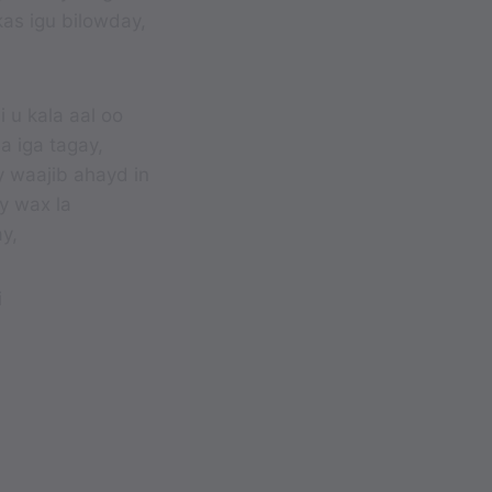
as igu bilowday,
i u kala aal oo
a iga tagay,
 waajib ahayd in
y wax la
y,
i