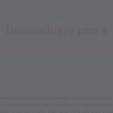
RAAXO
Dumaashigay part 4
a inaan baqo waayo guska ninkygu wax badan ayuu ka 
uran yahay, waagii aan is guursanay 2 usbuuc ayay ku
i galiyo ninkaygu, fircooni baan ahaa asna aad ayuu u bu