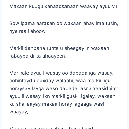
Maxaan kuugu xanaaqsanaan waayay ayuu yiri
Sow igama aarasan oo waxaan ahay ima tusin,
hye raali ahoow
Markii danbana runta u sheegay in waxaan
rabayba dilka ahaayeen,
Mar kale ayuu I wasay oo dabada iga wasay,
oohintaydu baxday walaahi, waa markii iigu
horaysay layga waso dabada, asna xaasidnimo
ayuu ii wasay, lkn markii guskii igalay, waxaan
ku shallaayay maxaa horay lagaaga wasi
waayay,
Macaan aan caadi ahayn bay ahayd,