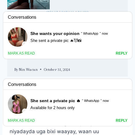
CIQAAB
|
GADAAL
|
RAAXO
Anaa rabay inuu
I kufsado
By
Nin Wacan
October 31, 2024
Markii aan is baranyaba waxaan ka dareemay
inuu nin kulul yahay oo indho laga baqana
lahaa, waana waxa xagiisa ii jiiday ee
niyadayda uga bixi waayay, waan uu