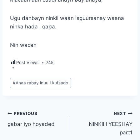
Ugu danbayn ninkii waan isguursanay waana
ninka hada I qaba.
Nin wacan
Post Views:
745
Post
#
Anaa rabay inuu I kufsado
Tags:
Post
PREVIOUS
NEXT
gabar iyo hoyaded
NINKII I YEESHAY
navigation
part1