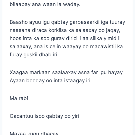
bilaabay ana waan la waday.
Baasho ayuu igu qabtay garbasaarkii iga tuuray
naasaha diraca korkiisa ka salaaxay oo jaqay,
hoos inta ka soo guray diricii ilaa siilka yimid ii
salaaxay, ana is celin waayay oo macawistii ka
furay guskii dhab iri
Xaagaa markaan saalaaxay asna far igu hayay
Ayaan booday oo inta istaagay iri
Ma rabi
Gacantuu isoo qabtay oo yiri
Maxaa kugu dhacay