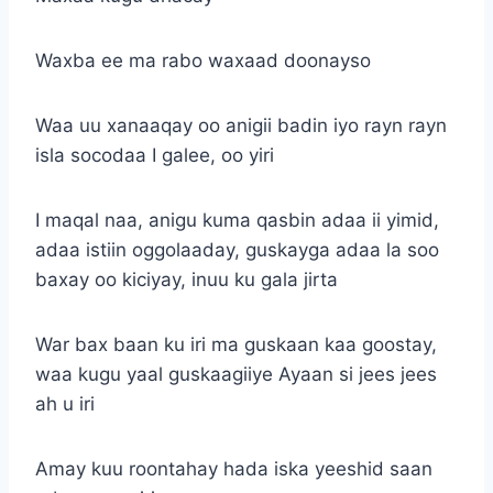
Waxba ee ma rabo waxaad doonayso
Waa uu xanaaqay oo anigii badin iyo rayn rayn
isla socodaa I galee, oo yiri
I maqal naa, anigu kuma qasbin adaa ii yimid,
adaa istiin oggolaaday, guskayga adaa la soo
baxay oo kiciyay, inuu ku gala jirta
War bax baan ku iri ma guskaan kaa goostay,
waa kugu yaal guskaagiiye Ayaan si jees jees
ah u iri
Amay kuu roontahay hada iska yeeshid saan