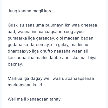
Juuq kaama maqli karo
Guskiisu saas uma buurnayn lkn waa dheeraa
aad, waana nin xanaaqsane xoog ayuu
gumaarka iiga garaacay, olol macaan badan
gudaha ka dareemay, riin galay, markii uu
dharbaaxyo iiga dhufto naasaha waan sii
kacsadaa ilaa markii danbe aan isku mar biya
baxnay.
Markuu iga dagay weli waa uu xanaaqsanaa
markaasaan ku iri
Weli ma ii xanaaqsan tahay