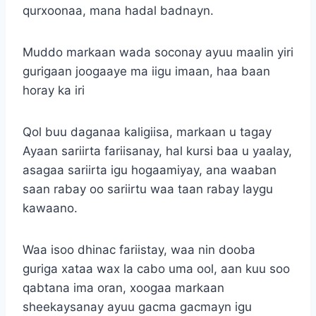
qurxoonaa, mana hadal badnayn.
Muddo markaan wada soconay ayuu maalin yiri
gurigaan joogaaye ma iigu imaan, haa baan
horay ka iri
Qol buu daganaa kaligiisa, markaan u tagay
Ayaan sariirta fariisanay, hal kursi baa u yaalay,
asagaa sariirta igu hogaamiyay, ana waaban
saan rabay oo sariirtu waa taan rabay laygu
kawaano.
Waa isoo dhinac fariistay, waa nin dooba
guriga xataa wax la cabo uma ool, aan kuu soo
qabtana ima oran, xoogaa markaan
sheekaysanay ayuu gacma gacmayn igu