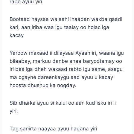
rabo ayuu yiri
Bootaad haysaa walaahi inaadan waxba qaadi
kari, aan iriba waa igu taalay oo holac iga
kacay
Yaroow maxaad ii dilaysaa Ayaan iri, waana igu
bilaabay, markuu danbe anaa baryootamay oo
iri bes iga dheh waxaad rabto igu same, asagu
ma ogayne dareenkaygu aad ayuu u kacay
hoosta dhushuq ka noqday.
Sib dharka ayuu si kulul oo aan kud isku iri ii
yiri,
Tag sariirta naayaa ayuu hadana yiri