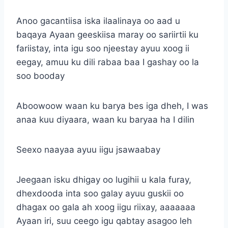
Anoo gacantiisa iska ilaalinaya oo aad u
baqaya Ayaan geeskiisa maray oo sariirtii ku
fariistay, inta igu soo njeestay ayuu xoog ii
eegay, amuu ku dili rabaa baa I gashay oo la
soo booday
Aboowoow waan ku barya bes iga dheh, I was
anaa kuu diyaara, waan ku baryaa ha I dilin
Seexo naayaa ayuu iigu jsawaabay
Jeegaan isku dhigay oo lugihii u kala furay,
dhexdooda inta soo galay ayuu guskii oo
dhagax oo gala ah xoog iigu riixay, aaaaaaa
Ayaan iri, suu ceego igu qabtay asagoo leh