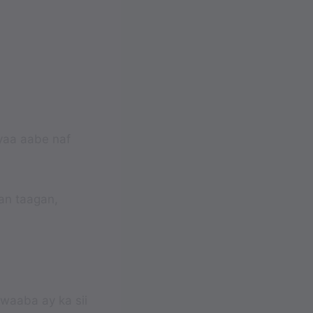
yaa aabe naf
an taagan,
 waaba ay ka sii