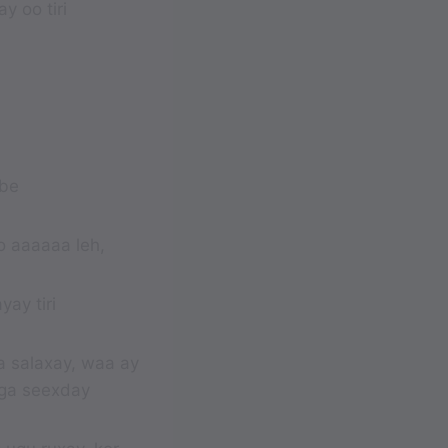
y oo tiri
abe
o aaaaaa leh,
ay tiri
a salaxay, waa ay
kga seexday