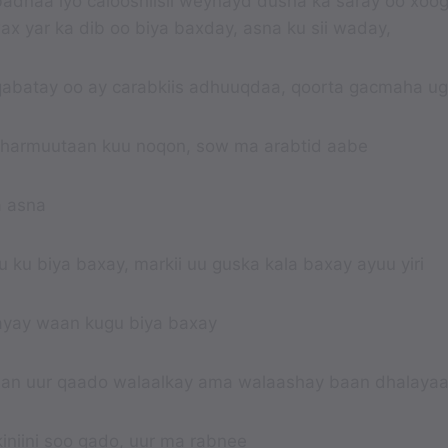
 badnaa iyo calooshiisii weynayd dusha ka saray oo xoog
ax yar ka dib oo biya baxday, asna ku sii waday,
qabatay oo ay carabkiis adhuuqdaa, qoorta gacmaha u
 sharmuutaan kuu noqon, sow ma arabtid aabe
 asna
 ku biya baxay, markii uu guska kala baxay ayuu yiri
ayay waan kugu biya baxay
aan uur qaado walaalkay ama walaashay baan dhalaya
iniini soo gado, uur ma rabnee