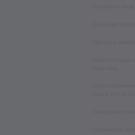
Guskiisii oo shuk
Guskaaga markaa
Waa ceeb waxaas a
Waan ku baryaa 
baan ahay
Aabihii shukmaan
lugaha inta sii kal
Kaalay aabe maa
Luagaheeda dhexd