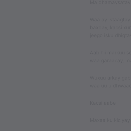
Ma dhamaysatay
Waa ay istaagtay
baxday, kacsi xun
jeego isku dhigta
Aabihii markuu s
waa garaacay, ma
Wuxuu arkay gabad
waa uu u dhwaada
Kacsi aabe
Maxaa ku kiciyay