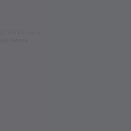
y, mar kale ayuu
axay hadana