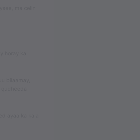
aysee, ma celin
i
y horay ka
uu bilaamay,
, qudheeda
ed ayaa ka kala