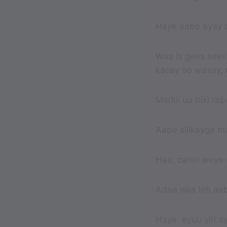
Haye aabe ayay ti
Waa is gees seex
kacay oo wasay,
Markii uu bixi ra
Aabe siilkayga 
Haa, cariiri wey
Adaa iska leh aa
Haye ayuu yiri a