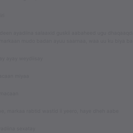
ri
deen ayadiina salaaxid guskii aabaheed ugu dhaqaaqda
 markaan mudo badan ayuu saarnaa, waa uu ku biya b
bay ayay weydiisay
macaan miyaa
e macaan
be, markaa rabtid wastid ii yeero, haye dheh aabe
yadiina sexatay