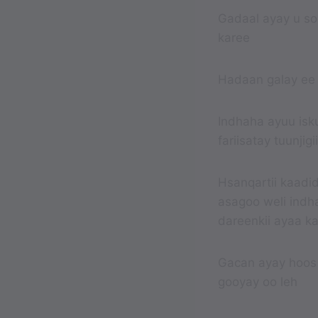
Gadaal ayay u soo
karee
Hadaan galay ee s
Indhaha ayuu isk
fariisatay tuunjig
Hsanqartii kaadi
asagoo weli indh
dareenkii ayaa ka
Gacan ayay hoos 
gooyay oo leh