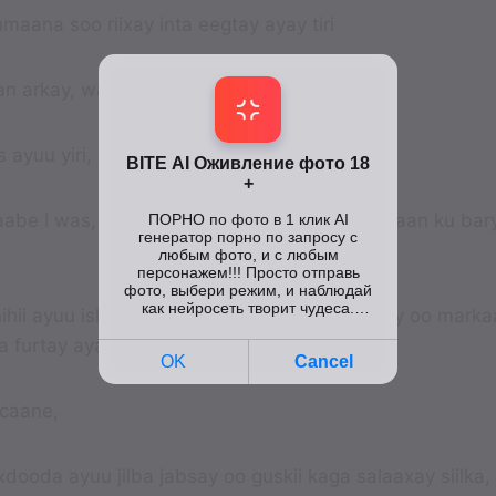
umaana soo riixay inta eegtay ayay tiri
n arkay, waa weyn yahay, aabe ma I wasee
yuu yiri, lkn guskiisii waa sii kacayay
aabe I was, waa kaas adba waa kacsatee, waan ku bar
ihii ayuu iska furay oo gus weyn la soo baxay oo marka
a furtay ayay tiri
caane,
ooda ayuu jilba jabsay oo guskii kaga salaaxay siilka,