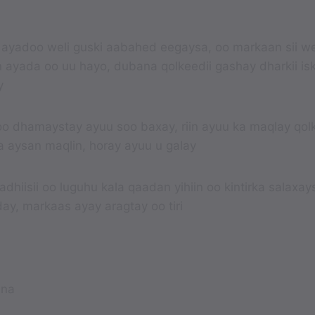
 ayadoo weli guski aabahed eegaysa, oo markaan sii 
 ayada oo uu hayo, dubana qolkeedii gashay dharkii iska
y
oo dhamaystay ayuu soo baxay, riin ayuu ka maqlay qolk
 aysan maqlin, horay ayuu u galay
hiisii oo luguhu kala qaadan yihiin oo kintirka salaxaysa 
y, markaas ayay aragtay oo tiri
 na