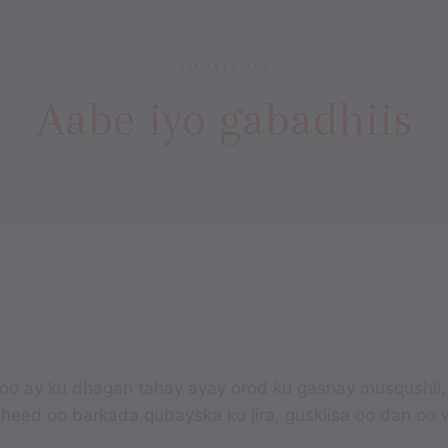
FAMILY
|
RAAXO
Aabe iyo gabadhiis
oo ay ku dhagan tahay ayay orod ku gashay musqushii
heed oo barkada qubayska ku jira, guskiisa oo dan oo