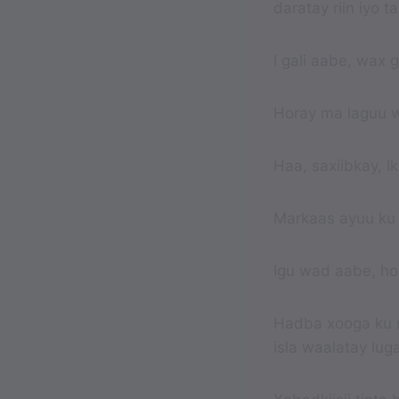
daratay riin iyo 
I gali aabe, wax
Horay ma laguu 
Haa, saxiibkay, 
Markaas ayuu ku 
Igu wad aabe, ho
Hadba xooga ku r
isla waalatay lu