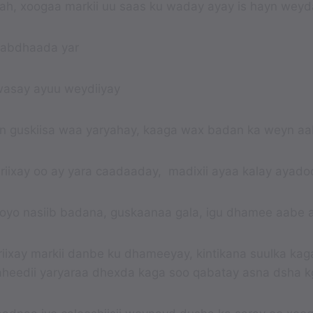
taah, xoogaa markii uu saas ku waday ayay is hayn weyda
 gabdhaada yar
wasay ayuu weydiiyay
lkn guskiisa waa yaryahay, kaaga wax badan ka weyn a
riixay oo ay yara caadaaday, madixii ayaa kalay ayado
oyo nasiib badana, guskaanaa gala, igu dhamee aabe ay
iixay markii danbe ku dhameeyay, kintikana suulka kag
gaheedii yaryaraa dhexda kaga soo qabatay asna dsha 