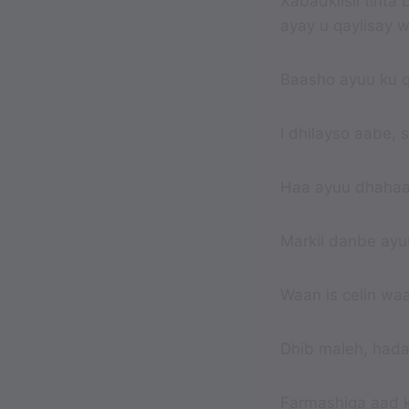
Xabadkiisii tinta
ayay u qaylisay w
Baasho ayuu ku 
I dhilayso aabe,
Haa ayuu dhahaa
Markii danbe ayuu
Waan is celin wa
Dhib maleh, had
Farmashiga aad k