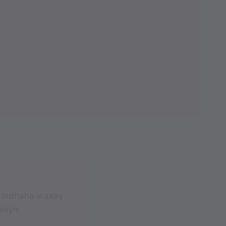
, indhaha waxay
 weyn