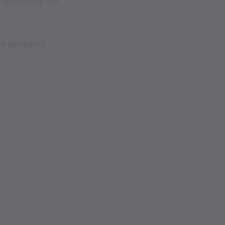
 ugu ruxay, kor
ga qabsatay
a