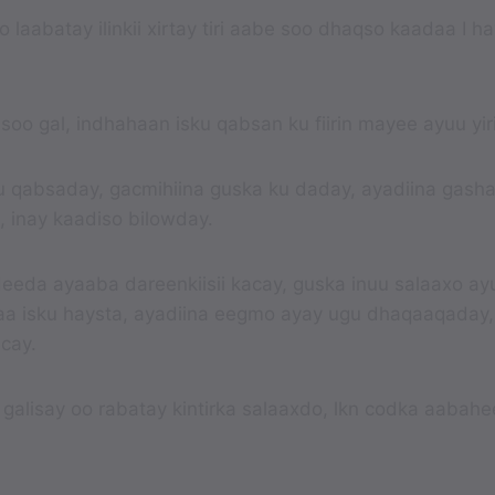
 laabatay ilinkii xirtay tiri aabe soo dhaqso kaadaa I h
oo gal, indhahaan isku qabsan ku fiirin mayee ayuu yir
u qabsaday, gacmihiina guska ku daday, ayadiina gasha
ii, inay kaadiso bilowday.
deeda ayaaba dareenkiisii kacay, guska inuu salaaxo ay
aa isku haysta, ayadiina eegmo ayay ugu dhaqaaqaday
cay.
galisay oo rabatay kintirka salaaxdo, lkn codka aabahe