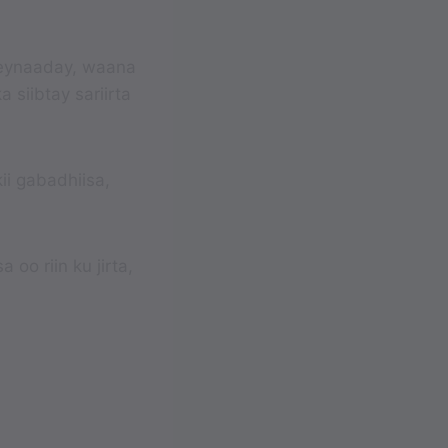
weynaaday, waana
 siibtay sariirta
ii gabadhiisa,
oo riin ku jirta,